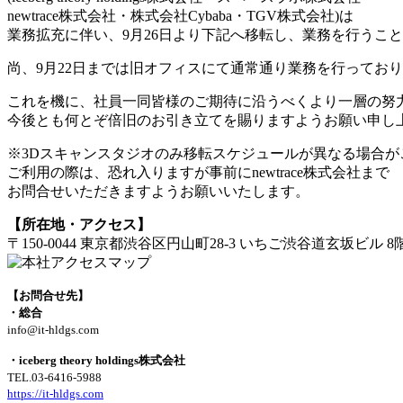
newtrace株式会社・株式会社Cybaba・TGV株式会社)は
業務拡充に伴い、
9月26日より下記へ移転し、業務を行うこ
尚、9月22日までは旧オフィスにて通常通り業務を行ってお
これを機に、社員一同皆様のご期待に沿うべくより一層の努
今後とも何とぞ倍旧のお引き立てを賜りますようお願い申し
※3Dスキャンスタジオのみ移転スケジュールが異なる場合が
ご利用の際は、恐れ入りますが事前にnewtrace株式会社まで
お問合せいただきますようお願いいたします。
【所在地・アクセス】
〒150-0044 東京都渋谷区円山町28-3 いちご渋谷道玄坂ビル 8
【お問合せ先】
・総合
info@it-hldgs.com
・iceberg theory holdings株式会社
TEL.03-6416-5988
https://it-hldgs.com