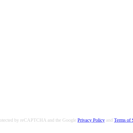
 protected by reCAPTCHA and the Google
Privacy Policy
and
Terms of 