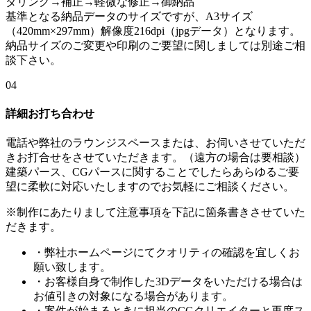
ダリング→補正→軽微な修正→御納品
基準となる納品データのサイズですが、A3サイズ
（420mm×297mm）解像度216dpi（jpgデータ）となります。
納品サイズのご変更や印刷のご要望に関しましては別途ご相
談下さい。
04
詳細お打ち合わせ
電話や弊社のラウンジスペースまたは、お伺いさせていただ
きお打合せをさせていただきます。（遠方の場合は要相談）
建築パース、CGパースに関することでしたらあらゆるご要
望に柔軟に対応いたしますのでお気軽にご相談ください。
※制作にあたりまして注意事項を下記に箇条書きさせていた
だきます。
・弊社ホームページにてクオリティの確認を宜しくお
願い致します。
・お客様自身で制作した3Dデータをいただける場合は
お値引きの対象になる場合があります。
・案件が始まるときに担当のCGクリエイターと再度ス