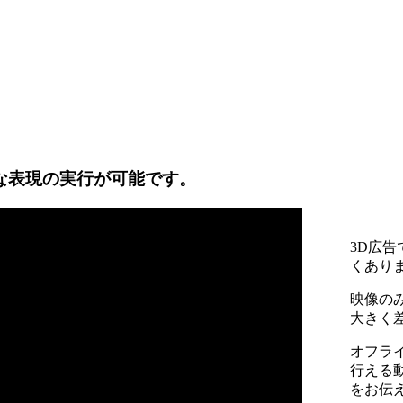
様々な表現の実行が可能です。
3D広
くあり
映像の
大きく
オフラ
行える
をお伝